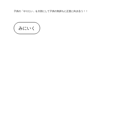
子供の「やりたい」を大切にして子供の気持ちに正直に向き合う！！
みにいく